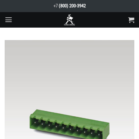
Skip
+7
(800) 200-3942
to
content