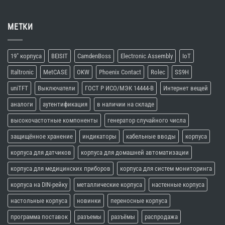
МЕТКИ
19" корпуса
BEISIT
CamdenBoss
Electronic Assembly
IoT
Italtronic
MetCASE
OKW
Phoenix Contact
Rolec
SS9H
uniTFT
Выключатели
ГОСТ Р ИСО/МЭК 14444-В
Интернет вещей
аналоги
аутентификация
в наличии на складе
высокочастотные компоненты
генератор случайного числа
защищённое хранение
индикаторы
кабельные вводы
корпуса
корпуса для датчиков
корпуса для домашней автоматизации
корпуса для медицинских приборов
корпуса для систем мониторинга
корпуса на DIN-рейку
металлические корпуса
настенные корпуса
настольные корпуса
новинки
переносные корпуса
программа поставок
разъемы
разъёмы
распродажа