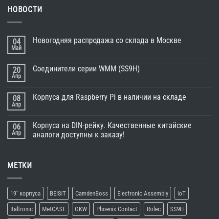
НОВОСТИ
Новогодняя распродажа со склада в Москве
04
Май
Соединители серии WMM (SS9H)
20
Апр
Корпуса для Raspberry Pi в наличии на складе
08
Апр
Корпуса на DIN-рейку. Качественные китайские
06
Апр
аналоги доступны к заказу!
МЕТКИ
19" корпуса
BEISIT
CamdenBoss
Electronic Assembly
IoT
Italtronic
MetCASE
OKW
Phoenix Contact
Rolec
SS9H