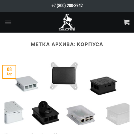
Skip
+7
(800) 200-3942
to
content
МЕТКА АРХИВА:
КОРПУСА
08
Апр