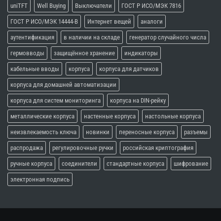
uniTFT
Well Buying
Выключатели
ГОСТ Р ИСО/МЭК 7816
ГОСТ Р ИСО/МЭК 14444-В
Интернет вещей
аналоги
аутентификация
в наличии на складе
генератор случайного числа
гермовводы
защищённое хранение
индикаторы
кабельные вводы
корпуса
корпуса для датчиков
корпуса для домашней автоматизации
корпуса для систем мониторинга
корпуса на DIN-рейку
металлические корпуса
настенные корпуса
настольные корпуса
неизвлекаемость ключа
новинки
переносные корпуса
разъемы
распродажа
регулировочные ручки
российская криптография
ручные корпуса
соединители
стандартные корпуса
шифрование
электронная подпись