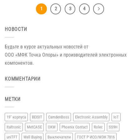
1
2
3
4
НОВОСТИ
Будьте в курсе актуальных новостей от
ООО «МФК Точка Опоры»
и производителей
электронных
компонентов.
КОММЕНТАРИИ
МЕТКИ
19" корпуса
BEISIT
CamdenBoss
Electronic Assembly
IoT
Italtronic
MetCASE
OKW
Phoenix Contact
Rolec
SS9H
uniTFT
Well Buying
Выключатели
ГОСТ Р ИСО/МЭК 7816