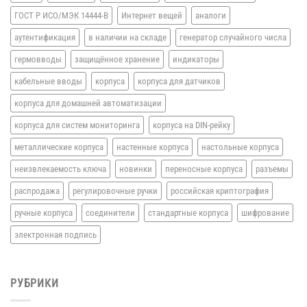
ГОСТ Р ИСО/МЭК 14444-В
Интернет вещей
аналоги
аутентификация
в наличии на складе
генератор случайного числа
гермовводы
защищённое хранение
индикаторы
кабельные вводы
корпуса
корпуса для датчиков
корпуса для домашней автоматизации
корпуса для систем мониторинга
корпуса на DIN-рейку
металлические корпуса
настенные корпуса
настольные корпуса
неизвлекаемость ключа
новинки
переносные корпуса
разъемы
распродажа
регулировочные ручки
российская криптография
ручные корпуса
соединители
стандартные корпуса
шифрование
электронная подпись
РУБРИКИ