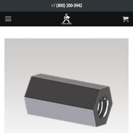
Skip
+7
(800) 200-3942
to
content