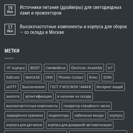
Источники питания (драйверы) для светодиодных
19
Июн
ламп и прожекторов
Высокочастотные компоненты и корпуса для сборок
17
Июн
— со склада в Москве
МЕТКИ
19" корпуса
BEISIT
CamdenBoss
Electronic Assembly
IoT
Italtronic
MetCASE
OKW
Phoenix Contact
Rolec
SS9H
uniTFT
Выключатели
ГОСТ Р ИСО/МЭК 14444-В
Интернет вещей
аналоги
аутентификация
в наличии на складе
высокочастотные компоненты
генератор случайного числа
защищённое хранение
индикаторы
кабельные вводы
корпуса
корпуса для датчиков
корпуса для домашней автоматизации