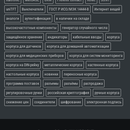
uniTFT
Выключатели
ГОСТ Р ИСО/МЭК 14444-В
Интернет вещей
аналоги
аутентификация
в наличии на складе
высокочастотные компоненты
генератор случайного числа
защищённое хранение
индикаторы
кабельные вводы
корпуса
корпуса для датчиков
корпуса для домашней автоматизации
корпуса для медицинских приборов
корпуса для систем мониторинга
корпуса на DIN-рейку
металлические корпуса
настенные корпуса
настольные корпуса
новинки
переносные корпуса
программа поставок
разъемы
разъёмы
распродажа
регулировочные ручки
российская криптография
ручные корпуса
снижение цен
соединители
шифрование
электронная подпись