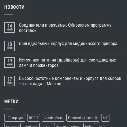
НОВОСТИ
Соединители и разъёмы. Обновляем программу
14
Июл
поставок
Ваш идеальный корпус для медицинского прибора
10
Июл
Источники питания (драйверы) для светодиодных
19
Июн
ламп и прожекторов
Высокочастотные компоненты и корпуса для сборок
17
Июн
— со склада в Москве
МЕТКИ
19" корпуса
BEISIT
CamdenBoss
Electronic Assembly
IoT
Italtronic
MetCASE
OKW
Phoenix Contact
Rolec
SS9H