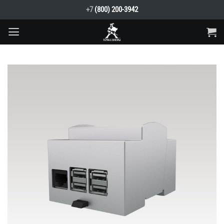
Skip
+7
(800) 200-3942
to
content