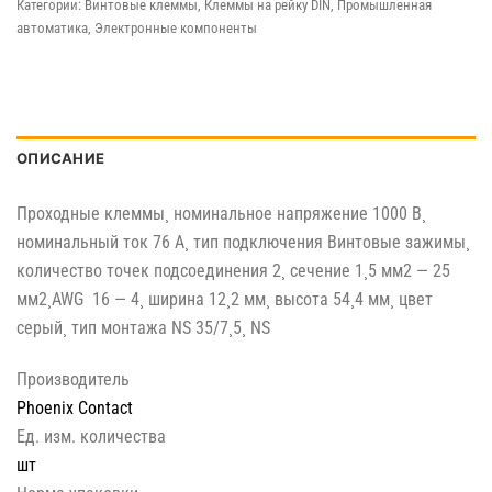
Категории:
Винтовые клеммы
,
Клеммы на рейку DIN
,
Промышленная
автоматика
,
Электронные компоненты
ОПИСАНИЕ
Проходные клеммы¸ номинальное напряжение 1000 В¸
номинальный ток 76 A¸ тип подключения Винтовые зажимы¸
количество точек подсоединения 2¸ cечение 1¸5 мм2 — 25
мм2¸AWG 16 — 4¸ ширина 12¸2 мм¸ высота 54¸4 мм¸ цвет
cерый¸ тип монтажа NS 35/7¸5¸ NS
Производитель
Phoenix Contact
Ед. изм. количества
шт