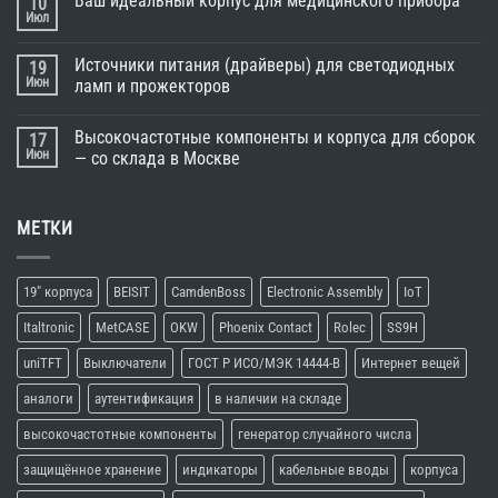
Ваш идеальный корпус для медицинского прибора
10
Июл
Источники питания (драйверы) для светодиодных
19
Июн
ламп и прожекторов
Высокочастотные компоненты и корпуса для сборок
17
Июн
— со склада в Москве
МЕТКИ
19" корпуса
BEISIT
CamdenBoss
Electronic Assembly
IoT
Italtronic
MetCASE
OKW
Phoenix Contact
Rolec
SS9H
uniTFT
Выключатели
ГОСТ Р ИСО/МЭК 14444-В
Интернет вещей
аналоги
аутентификация
в наличии на складе
высокочастотные компоненты
генератор случайного числа
защищённое хранение
индикаторы
кабельные вводы
корпуса