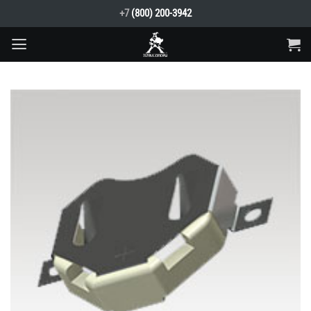
Skip
+7
(800) 200-3942
to
content