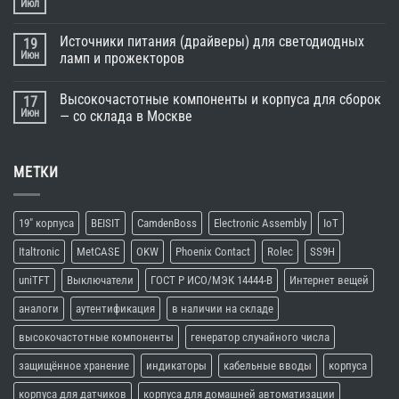
Июл
Источники питания (драйверы) для светодиодных
19
Июн
ламп и прожекторов
Высокочастотные компоненты и корпуса для сборок
17
Июн
— со склада в Москве
МЕТКИ
19" корпуса
BEISIT
CamdenBoss
Electronic Assembly
IoT
Italtronic
MetCASE
OKW
Phoenix Contact
Rolec
SS9H
uniTFT
Выключатели
ГОСТ Р ИСО/МЭК 14444-В
Интернет вещей
аналоги
аутентификация
в наличии на складе
высокочастотные компоненты
генератор случайного числа
защищённое хранение
индикаторы
кабельные вводы
корпуса
корпуса для датчиков
корпуса для домашней автоматизации