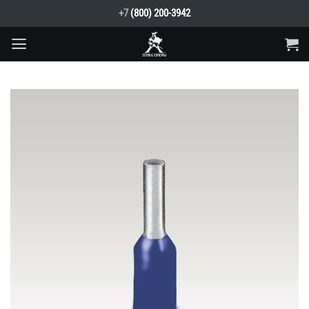
Skip
+7
(800) 200-3942
to
content