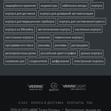
защищённое хранение
индикаторы
кабельные вводы
корпуса
корпуса для датчиков
корпуса для домашней автоматизации
корпуса для медицинских приборов
корпуса для систем мониторинга
корпуса на DIN-рейку
металлические корпуса
настенные корпуса
настольные корпуса
новинки
переносные корпуса
программа поставок
разъемы
разъёмы
распродажа
регулировочные ручки
российская криптография
ручные корпуса
снижение цен
соединители
шифрование
электронная подпись
О НАС
ОПЛАТА И ДОСТАВКА
КОНТАКТЫ
FAQ
2026 © ООО «МФК Точка Опоры» | Бесплатные звонки из