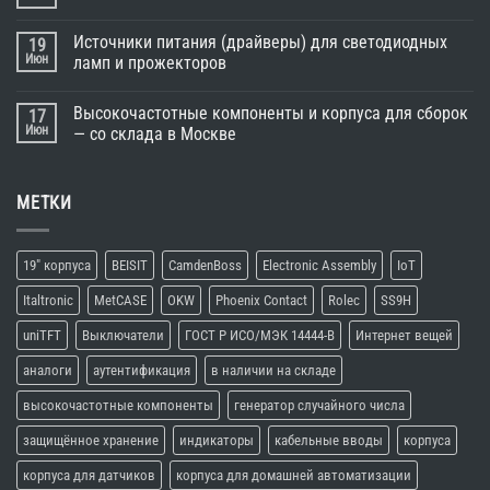
Источники питания (драйверы) для светодиодных
19
Июн
ламп и прожекторов
Высокочастотные компоненты и корпуса для сборок
17
Июн
— со склада в Москве
МЕТКИ
19" корпуса
BEISIT
CamdenBoss
Electronic Assembly
IoT
Italtronic
MetCASE
OKW
Phoenix Contact
Rolec
SS9H
uniTFT
Выключатели
ГОСТ Р ИСО/МЭК 14444-В
Интернет вещей
аналоги
аутентификация
в наличии на складе
высокочастотные компоненты
генератор случайного числа
защищённое хранение
индикаторы
кабельные вводы
корпуса
корпуса для датчиков
корпуса для домашней автоматизации