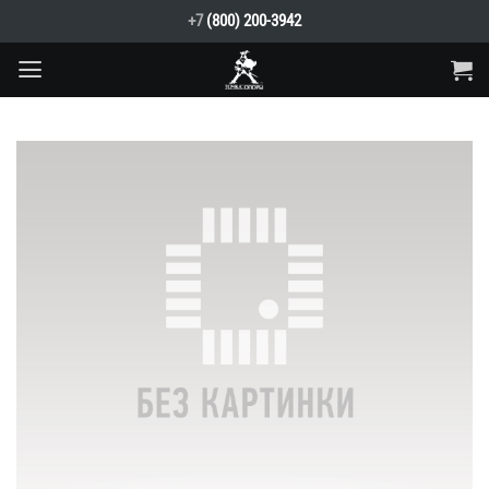
Skip
+7
(800) 200-3942
to
content