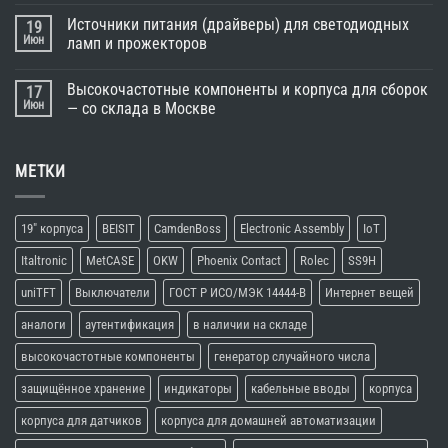
Источники питания (драйверы) для светодиодных
19
Июн
ламп и прожекторов
Высокочастотные компоненты и корпуса для сборок
17
Июн
— со склада в Москве
МЕТКИ
19" корпуса
BEISIT
CamdenBoss
Electronic Assembly
IoT
Italtronic
MetCASE
OKW
Phoenix Contact
Rolec
SS9H
uniTFT
Выключатели
ГОСТ Р ИСО/МЭК 14444-В
Интернет вещей
аналоги
аутентификация
в наличии на складе
высокочастотные компоненты
генератор случайного числа
защищённое хранение
индикаторы
кабельные вводы
корпуса
корпуса для датчиков
корпуса для домашней автоматизации