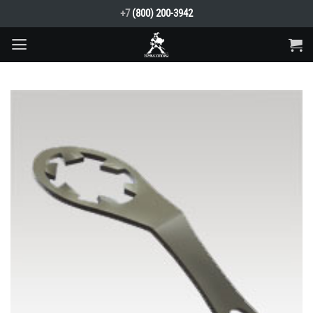
Skip
+7
(800) 200-3942
to
content