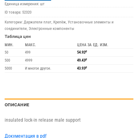
Единица измерения: шт
ID товара:
52320
Категории:
Держатели плат
,
Крепёж
,
Установочные элементы и
соединители
,
Электронные компоненты
Таблица цен
МИН.
МАКС.
ЦЕНА ЗА ЕД. ИЗМ.
50
499
54.92
₽
500
4999
49.43
₽
5000
И многое другое.
43.93
₽
ОПИСАНИЕ
insulated lock-in release male support
Документация в pdf