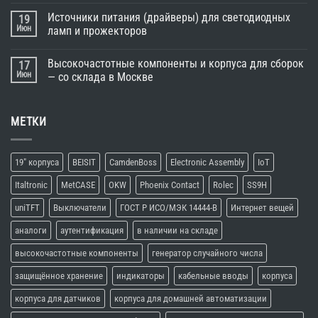
Источники питания (драйверы) для светодиодных
19
Июн
ламп и прожекторов
Высокочастотные компоненты и корпуса для сборок
17
Июн
— со склада в Москве
МЕТКИ
19" корпуса
BEISIT
CamdenBoss
Electronic Assembly
IoT
Italtronic
MetCASE
OKW
Phoenix Contact
Rolec
SS9H
uniTFT
Выключатели
ГОСТ Р ИСО/МЭК 14444-В
Интернет вещей
аналоги
аутентификация
в наличии на складе
высокочастотные компоненты
генератор случайного числа
защищённое хранение
индикаторы
кабельные вводы
корпуса
корпуса для датчиков
корпуса для домашней автоматизации