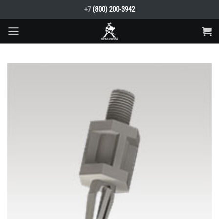
Skip
+7
(800) 200-3942
to
content