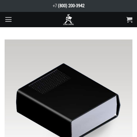
Skip
+7
(800) 200-3942
to
content