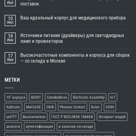
Июл
поставок
Ваш идеальный корпус для медицинского прибора
10
Июл
Источники питания (драйверы) для светодиодных
19
Июн
ламп и прожекторов
Высокочастотные компоненты и корпуса для сборок
17
Июн
— со склада в Москве
МЕТКИ
19" корпуса
BEISIT
CamdenBoss
Electronic Assembly
IoT
Italtronic
MetCASE
OKW
Phoenix Contact
Rolec
SS9H
uniTFT
Выключатели
ГОСТ Р ИСО/МЭК 14444-В
Интернет вещей
аналоги
аутентификация
в наличии на складе