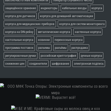
высокочастотные компоненты
генератор случайного числа
защищённое хранение
индикаторы
кабельные вводы
корпуса
корпуса для датчиков
корпуса для домашней автоматизации
корпуса для медицинских приборов
корпуса для систем мониторинга
корпуса на DIN-рейку
металлические корпуса
настенные корпуса
настольные корпуса
новинки
переносные корпуса
программа поставок
разъемы
разъёмы
распродажа
регулировочные ручки
российская криптография
ручные корпуса
снижение цен
соединители
шифрование
электронная подпись