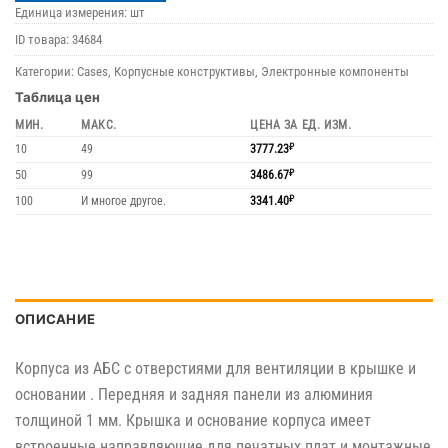
Единица измерения: шт
ID товара:
34684
Категории:
Cases
,
Корпусные конструктивы
,
Электронные компоненты
Таблица цен
МИН.
МАКС.
ЦЕНА ЗА ЕД. ИЗМ.
10
49
3777.23
₽
50
99
3486.67
₽
100
И многое другое.
3341.40
₽
ОПИСАНИЕ
Корпуса из АБС с отверстиями для вентиляции в крышке и
основании . Передняя и задняя панели из алюминия
толщиной 1 мм. Крышка и основание корпуса имеет
встроенные направляющие для печатных плат и монтажные