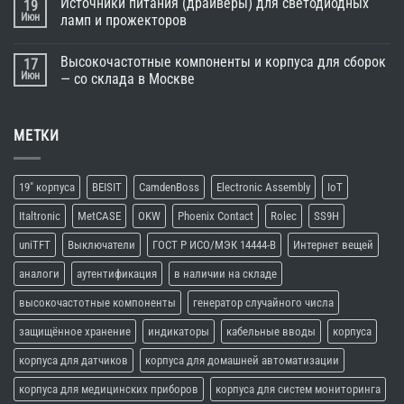
Источники питания (драйверы) для светодиодных
19
Июн
ламп и прожекторов
Высокочастотные компоненты и корпуса для сборок
17
Июн
— со склада в Москве
МЕТКИ
19" корпуса
BEISIT
CamdenBoss
Electronic Assembly
IoT
Italtronic
MetCASE
OKW
Phoenix Contact
Rolec
SS9H
uniTFT
Выключатели
ГОСТ Р ИСО/МЭК 14444-В
Интернет вещей
аналоги
аутентификация
в наличии на складе
высокочастотные компоненты
генератор случайного числа
защищённое хранение
индикаторы
кабельные вводы
корпуса
корпуса для датчиков
корпуса для домашней автоматизации
корпуса для медицинских приборов
корпуса для систем мониторинга