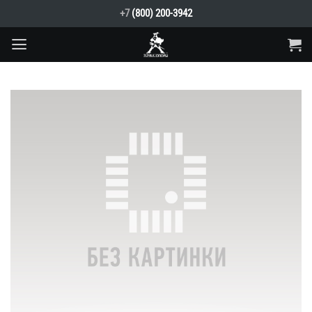
Skip
+7
(800) 200-3942
to
content