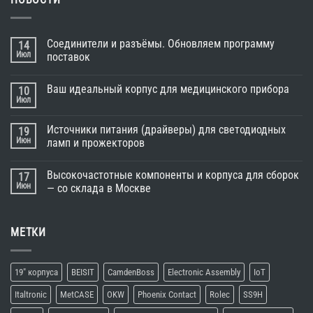
Соединители и разъёмы. Обновляем программу
14
Июл
поставок
Ваш идеальный корпус для медицинского прибора
10
Июл
Источники питания (драйверы) для светодиодных
19
Июн
ламп и прожекторов
Высокочастотные компоненты и корпуса для сборок
17
Июн
— со склада в Москве
МЕТКИ
19" корпуса
BEISIT
CamdenBoss
Electronic Assembly
IoT
Italtronic
MetCASE
OKW
Phoenix Contact
Rolec
SS9H