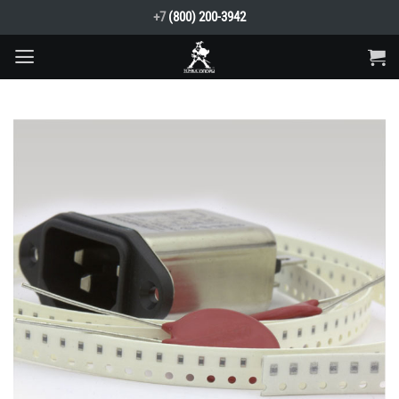
Skip
+7
(800) 200-3942
to
content