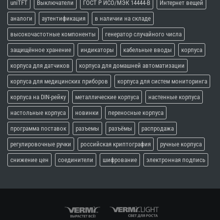
uniTFT
Выключатели
ГОСТ Р ИСО/МЭК 14444-В
Интернет вещей
аналоги
аутентификация
в наличии на складе
высокочастотные компоненты
генератор случайного числа
защищённое хранение
индикаторы
кабельные вводы
корпуса
корпуса для датчиков
корпуса для домашней автоматизации
корпуса для медицинских приборов
корпуса для систем мониторинга
корпуса на DIN-рейку
металлические корпуса
настенные корпуса
настольные корпуса
новинки
переносные корпуса
программа поставок
разъемы
разъёмы
распродажа
регулировочные ручки
российская криптография
ручные корпуса
снижение цен
соединители
шифрование
электронная подпись