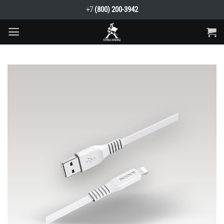
Skip
+7
(800) 200-3942
to
content