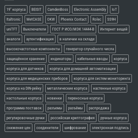
19" корпуса
BEISIT
CamdenBoss
Electronic Assembly
IoT
Italtronic
MetCASE
OKW
Phoenix Contact
Rolec
SS9H
uniTFT
Выключатели
ГОСТ Р ИСО/МЭК 14444-В
Интернет вещей
аналоги
аутентификация
в наличии на складе
высокочастотные компоненты
генератор случайного числа
защищённое хранение
индикаторы
кабельные вводы
корпуса
корпуса для датчиков
корпуса для домашней автоматизации
корпуса для медицинских приборов
корпуса для систем мониторинга
корпуса на DIN-рейку
металлические корпуса
настенные корпуса
настольные корпуса
новинки
переносные корпуса
программа поставок
разъемы
разъёмы
распродажа
регулировочные ручки
российская криптография
ручные корпуса
снижение цен
соединители
шифрование
электронная подпись