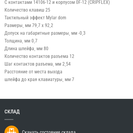
С контактами 14106-12 и корпусом 0F-12 (CRIPFLEX)
Количество клавиш 25
Тактильный эффект Mylar dom
Размеры¸ мм 79¸7 x 92¸2
Допуск на габаритные размеры¸ мм -0¸3
Толщина¸ мм 0¸7
Длина шлейфа¸ мм 80
Количество контактов разъема 12
Шаг контактов разъема¸ мм 2¸54
Расстояние от места выхода
шлейфа до края клавиатуры¸ мм 7
СКЛАД
Скачать состояние склада