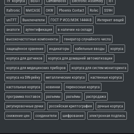
19" корпуса
BEISIT
CamdenBoss
Electronic Assembly
IoT
Italtronic
MetCASE
OKW
Phoenix Contact
Rolec
SS9H
uniTFT
Выключатели
ГОСТ Р ИСО/МЭК 14444-В
Интернет вещей
аналоги
аутентификация
в наличии на складе
высокочастотные компоненты
генератор случайного числа
защищённое хранение
индикаторы
кабельные вводы
корпуса
корпуса для датчиков
корпуса для домашней автоматизации
корпуса для медицинских приборов
корпуса для систем мониторинга
корпуса на DIN-рейку
металлические корпуса
настенные корпуса
настольные корпуса
новинки
переносные корпуса
программа поставок
разъемы
разъёмы
распродажа
регулировочные ручки
российская криптография
ручные корпуса
снижение цен
соединители
шифрование
электронная подпись