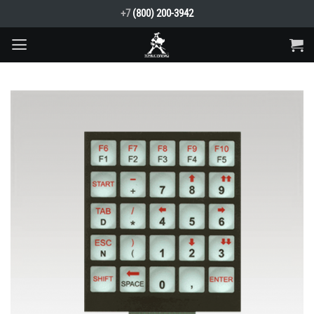
Skip
+7
(800) 200-3942
to
content