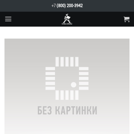
Skip
+7
(800) 200-3942
to
content