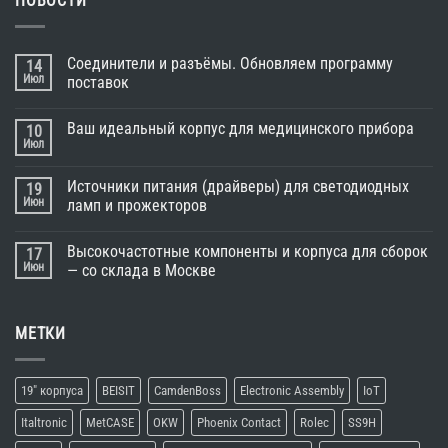
НОВОСТИ
Соединители и разъёмы. Обновляем программу
14
Июл
поставок
Ваш идеальный корпус для медицинского прибора
10
Июл
Источники питания (драйверы) для светодиодных
19
Июн
ламп и прожекторов
Высокочастотные компоненты и корпуса для сборок
17
Июн
— со склада в Москве
МЕТКИ
19" корпуса
BEISIT
CamdenBoss
Electronic Assembly
IoT
Italtronic
MetCASE
OKW
Phoenix Contact
Rolec
SS9H