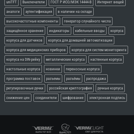
uniTFT
Выключатели
ГОСТ Р ИСО/МЭК 14444-В
Интернет вещей
аналоги
аутентификация
в наличии на складе
высокочастотные компоненты
генератор случайного числа
защищённое хранение
индикаторы
кабельные вводы
корпуса
корпуса для датчиков
корпуса для домашней автоматизации
корпуса для медицинских приборов
корпуса для систем мониторинга
корпуса на DIN-рейку
металлические корпуса
настенные корпуса
настольные корпуса
новинки
переносные корпуса
программа поставок
разъемы
разъёмы
распродажа
регулировочные ручки
российская криптография
ручные корпуса
снижение цен
соединители
шифрование
электронная подпись