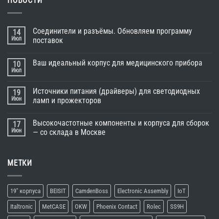
НОВОСТИ
Соединители и разъёмы. Обновляем программу
14
Июл
поставок
Ваш идеальный корпус для медицинского прибора
10
Июл
Источники питания (драйверы) для светодиодных
19
Июн
ламп и прожекторов
Высокочастотные компоненты и корпуса для сборок
17
Июн
— со склада в Москве
МЕТКИ
19" корпуса
BEISIT
CamdenBoss
Electronic Assembly
IoT
Italtronic
MetCASE
OKW
Phoenix Contact
Rolec
SS9H