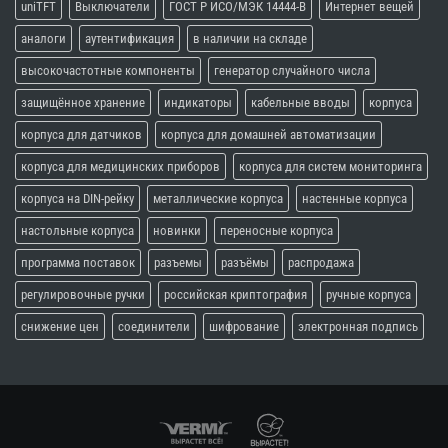
uniTFT
Выключатели
ГОСТ Р ИСО/МЭК 14444-В
Интернет вещей
аналоги
аутентификация
в наличии на складе
высокочастотные компоненты
генератор случайного числа
защищённое хранение
индикаторы
кабельные вводы
корпуса
корпуса для датчиков
корпуса для домашней автоматизации
корпуса для медицинских приборов
корпуса для систем мониторинга
корпуса на DIN-рейку
металлические корпуса
настенные корпуса
настольные корпуса
новинки
переносные корпуса
программа поставок
разъемы
разъёмы
распродажа
регулировочные ручки
российская криптография
ручные корпуса
снижение цен
соединители
шифрование
электронная подпись