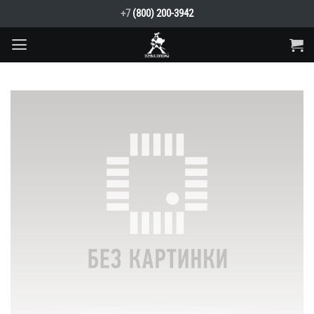
Skip
+7
(800) 200-3942
to
content