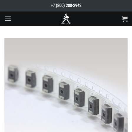
Skip
+7
(800) 200-3942
to
content