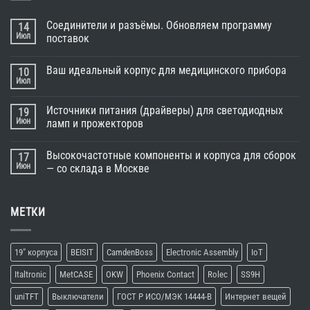
Соединители и разъёмы. Обновляем программу
14
Июл
поставок
Ваш идеальный корпус для медицинского прибора
10
Июл
Источники питания (драйверы) для светодиодных
19
Июн
ламп и прожекторов
Высокочастотные компоненты и корпуса для сборок
17
Июн
— со склада в Москве
МЕТКИ
19" корпуса
BEISIT
CamdenBoss
Electronic Assembly
IoT
Italtronic
MetCASE
OKW
Phoenix Contact
Rolec
SS9H
uniTFT
Выключатели
ГОСТ Р ИСО/МЭК 14444-В
Интернет вещей