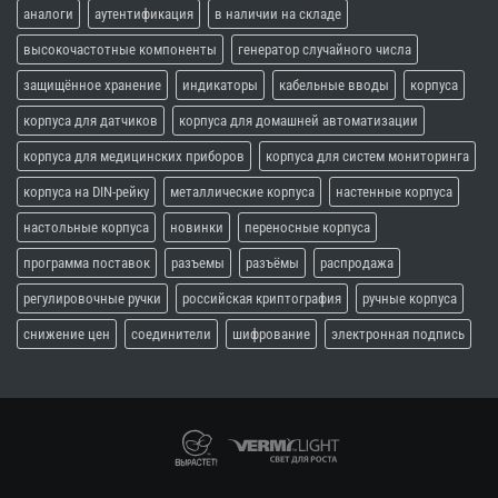
аналоги
аутентификация
в наличии на складе
высокочастотные компоненты
генератор случайного числа
защищённое хранение
индикаторы
кабельные вводы
корпуса
корпуса для датчиков
корпуса для домашней автоматизации
корпуса для медицинских приборов
корпуса для систем мониторинга
корпуса на DIN-рейку
металлические корпуса
настенные корпуса
настольные корпуса
новинки
переносные корпуса
программа поставок
разъемы
разъёмы
распродажа
регулировочные ручки
российская криптография
ручные корпуса
снижение цен
соединители
шифрование
электронная подпись