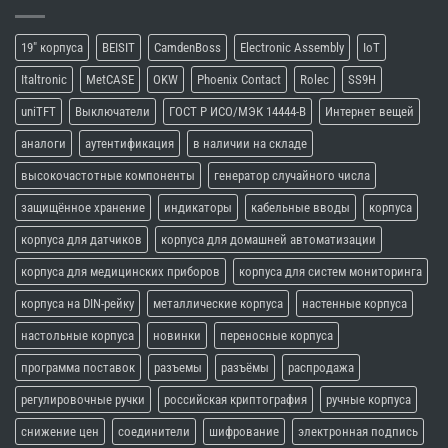
19" корпуса
BEISIT
CamdenBoss
Electronic Assembly
IoT
Italtronic
MetCASE
OKW
Phoenix Contact
Rolec
SS9H
uniTFT
Выключатели
ГОСТ Р ИСО/МЭК 14444-В
Интернет вещей
аналоги
аутентификация
в наличии на складе
высокочастотные компоненты
генератор случайного числа
защищённое хранение
индикаторы
кабельные вводы
корпуса
корпуса для датчиков
корпуса для домашней автоматизации
корпуса для медицинских приборов
корпуса для систем мониторинга
корпуса на DIN-рейку
металлические корпуса
настенные корпуса
настольные корпуса
новинки
переносные корпуса
программа поставок
разъемы
разъёмы
распродажа
регулировочные ручки
российская криптография
ручные корпуса
снижение цен
соединители
шифрование
электронная подпись