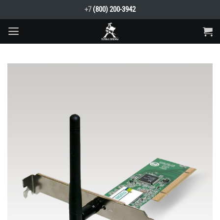
Skip
+7
(800) 200-3942
to
content