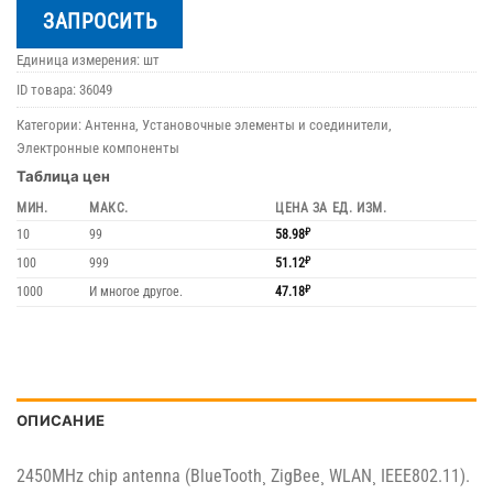
ЗАПРОСИТЬ
Единица измерения: шт
ID товара:
36049
Категории:
Антенна
,
Установочные элементы и соединители
,
Электронные компоненты
Таблица цен
МИН.
МАКС.
ЦЕНА ЗА ЕД. ИЗМ.
10
99
58.98
₽
100
999
51.12
₽
1000
И многое другое.
47.18
₽
ОПИСАНИЕ
2450MHz chip antenna (BlueTooth¸ ZigBee¸ WLAN¸ IEEE802.11).