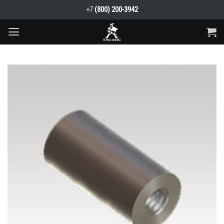
Skip
+7
(800) 200-3942
to
content