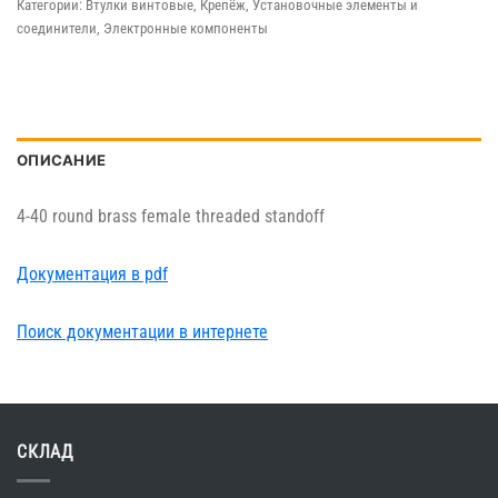
Категории:
Втулки винтовые
,
Крепёж
,
Установочные элементы и
соединители
,
Электронные компоненты
ОПИСАНИЕ
4-40 round brass female threaded standoff
Документация в pdf
Поиск документации в интернете
СКЛАД