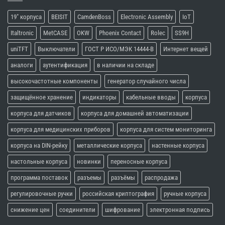
19" корпуса
BEISIT
CamdenBoss
Electronic Assembly
IoT
Italtronic
MetCASE
OKW
Phoenix Contact
Rolec
SS9H
uniTFT
Выключатели
ГОСТ Р ИСО/МЭК 14444-В
Интернет вещей
аналоги
аутентификация
в наличии на складе
высокочастотные компоненты
генератор случайного числа
защищённое хранение
индикаторы
кабельные вводы
корпуса
корпуса для датчиков
корпуса для домашней автоматизации
корпуса для медицинских приборов
корпуса для систем мониторинга
корпуса на DIN-рейку
металлические корпуса
настенные корпуса
настольные корпуса
новинки
переносные корпуса
программа поставок
разъемы
разъёмы
распродажа
регулировочные ручки
российская криптография
ручные корпуса
снижение цен
соединители
шифрование
электронная подпись