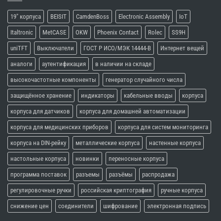
19" корпуса
BEISIT
CamdenBoss
Electronic Assembly
IoT
Italtronic
MetCASE
OKW
Phoenix Contact
Rolec
SS9H
uniTFT
Выключатели
ГОСТ Р ИСО/МЭК 14444-В
Интернет вещей
аналоги
аутентификация
в наличии на складе
высокочастотные компоненты
генератор случайного числа
защищённое хранение
индикаторы
кабельные вводы
корпуса
корпуса для датчиков
корпуса для домашней автоматизации
корпуса для медицинских приборов
корпуса для систем мониторинга
корпуса на DIN-рейку
металлические корпуса
настенные корпуса
настольные корпуса
новинки
переносные корпуса
программа поставок
разъемы
разъёмы
распродажа
регулировочные ручки
российская криптография
ручные корпуса
снижение цен
соединители
шифрование
электронная подпись