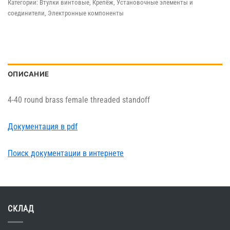
Категории:
Втулки винтовые
,
Крепёж
,
Установочные элементы и
соединители
,
Электронные компоненты
ОПИСАНИЕ
4-40 round brass female threaded standoff
Документация в pdf
Поиск документации в интернете
СКЛАД