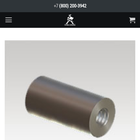
Skip
+7
(800) 200-3942
to
content